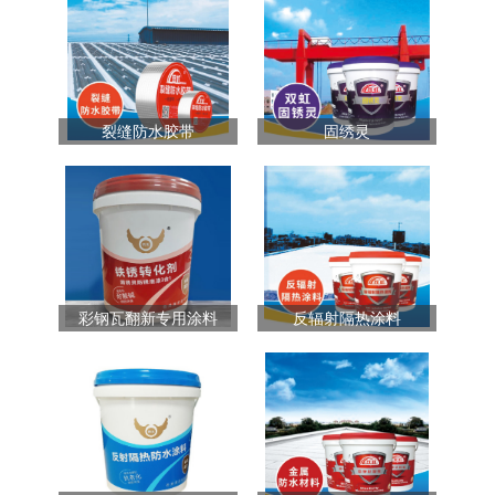
裂缝防水胶带
固绣灵
彩钢瓦翻新专用涂料
反辐射隔热涂料