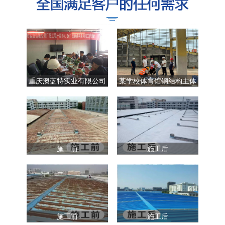
重庆澳蓝特实业有限公司
某学校体育馆钢结构主体
厂区工程一期8#、9#...
结构验收现场
施工前
施工后
施工前
施工后